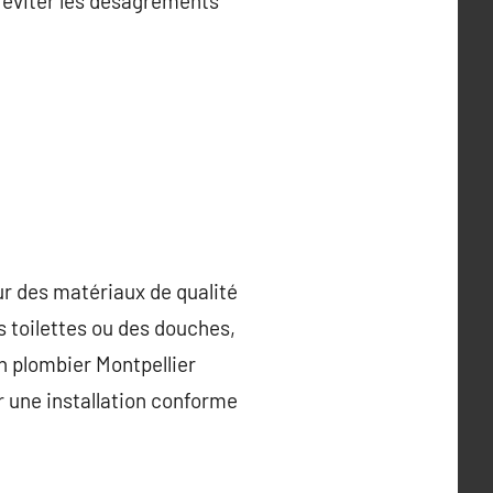
d’éviter les désagréments
our des matériaux de qualité
es toilettes ou des douches,
n plombier Montpellier
r une installation conforme