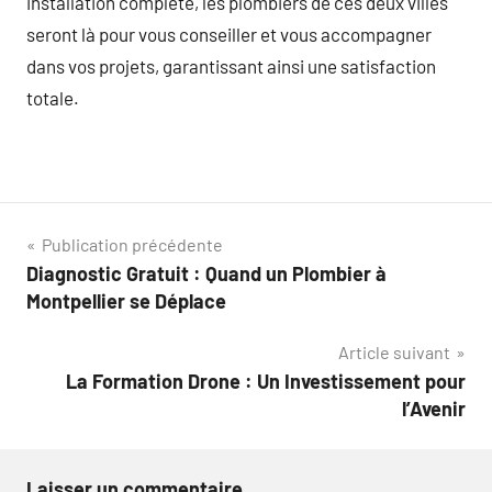
installation complète, les plombiers de ces deux villes
seront là pour vous conseiller et vous accompagner
dans vos projets, garantissant ainsi une satisfaction
totale.
Navigation
Publication précédente
Diagnostic Gratuit : Quand un Plombier à
de
Montpellier se Déplace
l’article
Article suivant
La Formation Drone : Un Investissement pour
l’Avenir
Laisser un commentaire