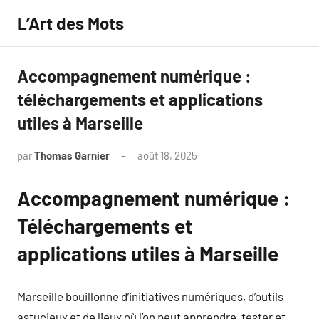
Aller
L’Art des Mots
au
contenu
Accompagnement numérique :
téléchargements et applications
utiles à Marseille
par
Thomas Garnier
août 18, 2025
Aucun
commentaire
Accompagnement numérique :
Téléchargements et
applications utiles à Marseille
Marseille bouillonne d’initiatives numériques, d’outils
astucieux et de lieux où l’on peut apprendre, tester et