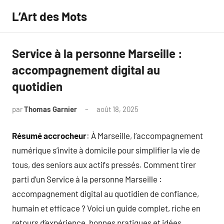
Aller
L’Art des Mots
au
contenu
Service à la personne Marseille :
accompagnement digital au
quotidien
par
Thomas Garnier
août 18, 2025
Aucun
commentaire
Résumé accrocheur
: À Marseille, l’accompagnement
numérique s’invite à domicile pour simplifier la vie de
tous, des seniors aux actifs pressés. Comment tirer
parti d’un Service à la personne Marseille :
accompagnement digital au quotidien de confiance,
humain et efficace ? Voici un guide complet, riche en
retours d’expérience, bonnes pratiques et idées