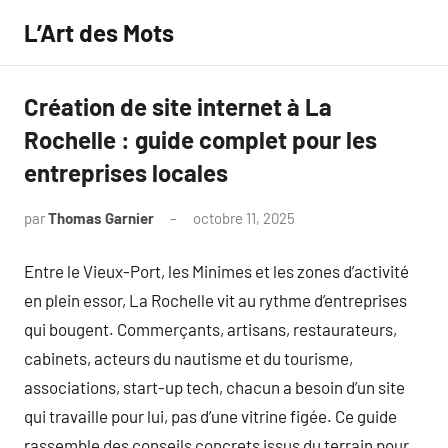
Aller
L’Art des Mots
au
contenu
Création de site internet à La
Rochelle : guide complet pour les
entreprises locales
par
Thomas Garnier
octobre 11, 2025
Aucun
commentaire
Entre le Vieux-Port, les Minimes et les zones d’activité
en plein essor, La Rochelle vit au rythme d’entreprises
qui bougent. Commerçants, artisans, restaurateurs,
cabinets, acteurs du nautisme et du tourisme,
associations, start-up tech, chacun a besoin d’un site
qui travaille pour lui, pas d’une vitrine figée. Ce guide
rassemble des conseils concrets issus du terrain pour