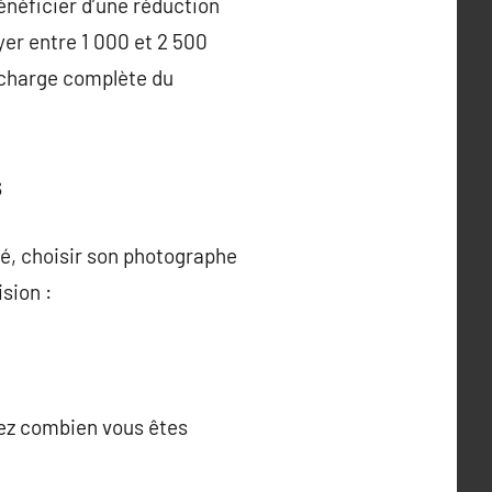
énéficier d’une réduction
yer entre 1 000 et 2 500
n charge complète du
s
hé, choisir son photographe
sion :
z combien vous êtes