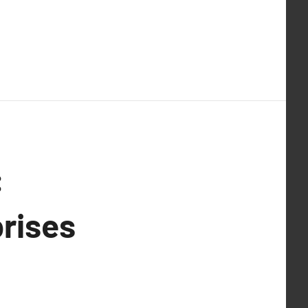
:
rises