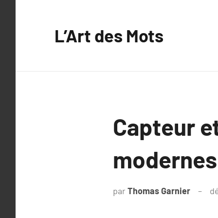
Aller
au
L’Art des Mots
contenu
Capteur et
modernes 
par
Thomas Garnier
d