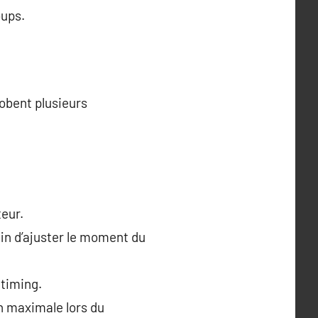
oups.
lobent plusieurs
teur.
in d’ajuster le moment du
 timing.
on maximale lors du