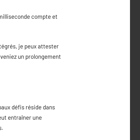
 milliseconde compte et
égrés, je peux attester
eveniez un prolongement
paux défis réside dans
eut entraîner une
s.