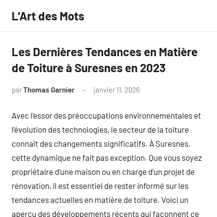
Aller
L’Art des Mots
au
contenu
Les Dernières Tendances en Matière
de Toiture à Suresnes en 2023
par
Thomas Garnier
janvier 11, 2026
Aucun
commentaire
Avec l’essor des préoccupations environnementales et
l’évolution des technologies, le secteur de la toiture
connaît des changements significatifs. À Suresnes,
cette dynamique ne fait pas exception. Que vous soyez
propriétaire d’une maison ou en charge d’un projet de
rénovation, il est essentiel de rester informé sur les
tendances actuelles en matière de toiture. Voici un
aperçu des développements récents qui façonnent ce