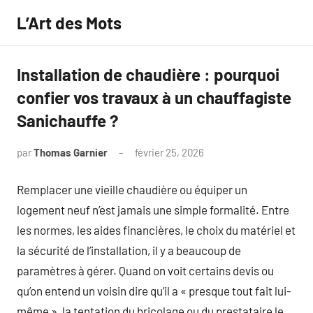
Aller
L’Art des Mots
au
contenu
Installation de chaudière : pourquoi
confier vos travaux à un chauffagiste
Sanichauffe ?
par
Thomas Garnier
février 25, 2026
Aucun
commentaire
Remplacer une vieille chaudière ou équiper un
logement neuf n’est jamais une simple formalité. Entre
les normes, les aides financières, le choix du matériel et
la sécurité de l’installation, il y a beaucoup de
paramètres à gérer. Quand on voit certains devis ou
qu’on entend un voisin dire qu’il a « presque tout fait lui-
même », la tentation du bricolage ou du prestataire le