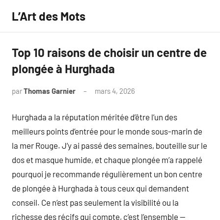
Aller
L’Art des Mots
au
contenu
Top 10 raisons de choisir un centre de
plongée à Hurghada
par
Thomas Garnier
mars 4, 2026
Aucun
commentaire
Hurghada a la réputation méritée d’être l’un des
meilleurs points d’entrée pour le monde sous-marin de
la mer Rouge. J’y ai passé des semaines, bouteille sur le
dos et masque humide, et chaque plongée m’a rappelé
pourquoi je recommande régulièrement un bon centre
de plongée à Hurghada à tous ceux qui demandent
conseil. Ce n’est pas seulement la visibilité ou la
richesse des récifs qui compte, c’est l’ensemble —