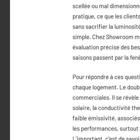
scellée ou mal dimensionné
pratique, ce que les client
sans sacrifier la luminosit
simple. Chez Showroom men
évaluation précise des beso
saisons passent par la fenê
Pour répondre à ces questio
chaque logement. Le double
commerciales. Il se révèle
solaire, la conductivité th
faible émissivité, associ
les performances, surtout 
L’important, c’est de savo