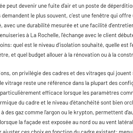
e peut devenir une fuite d’air et un poste de déperditi
s demandent le plus souvent, c’est une fenêtre qui offre
é, avec une durabilité mesurée et une facilité d’entretie
uiseries à La Rochelle, l’échange avec le client début
ins: quel est le niveau d’isolation souhaité, quelle est l
tre, et quel budget allouer à la rénovation ou à la cons
ns, on privilégie des cadres et des vitrages qui jouent s
 vitrage reste une référence dans la plupart des config
 particulièrement efficace lorsque les paramètres comme
ermique du cadre et le niveau d’étanchéité sont bien orc
és à des gaz comme l’argon ou le krypton, permettent 
lorsque la façade est exposée au nord ou au vent latéral
ir ajuster ces choix en fonction du cadre existant: menu