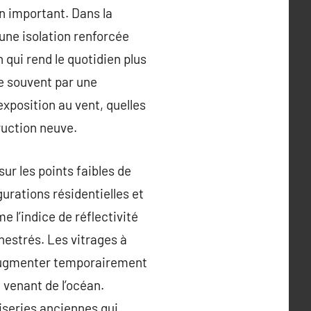
on important. Dans la
 une isolation renforcée
n qui rend le quotidien plus
e souvent par une
’exposition au vent, quelles
truction neuve.
ur les points faibles de
urations résidentielles et
 l’indice de réflectivité
hestrés. Les vitrages à
d’augmenter temporairement
 venant de l’océan.
iseries anciennes qui