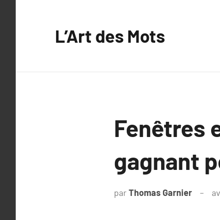
Aller
au
L’Art des Mots
contenu
Fenêtres e
gagnant po
par
Thomas Garnier
av