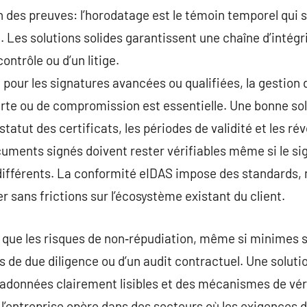
 des preuves: l’horodatage est le témoin temporel qui 
Les solutions solides garantissent une chaîne d’intégrit
ontrôle ou d’un litige.
 pour les signatures avancées ou qualifiées, la gestion d
rte ou de compromission est essentielle. Une bonne sol
 statut des certificats, les périodes de validité et les ré
cuments signés doivent rester vérifiables même si le sig
différents. La conformité eIDAS impose des standards,
r sans frictions sur l’écosystème existant du client.
 que les risques de non‑répudiation, même si minimes s
s de due diligence ou d’un audit contractuel. Une soluti
adonnées clairement lisibles et des mécanismes de véri
l’entreprise opère dans des secteurs où les exigences de