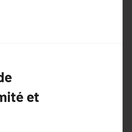
de
mité et